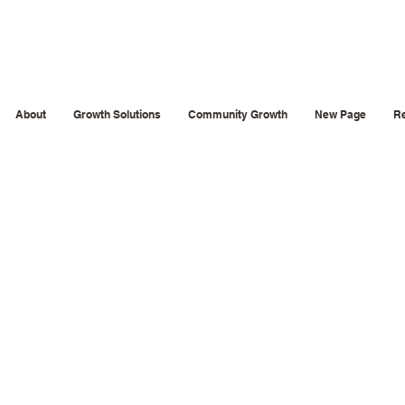
sations et des
About
Growth Solutions
Community Growth
New Page
R