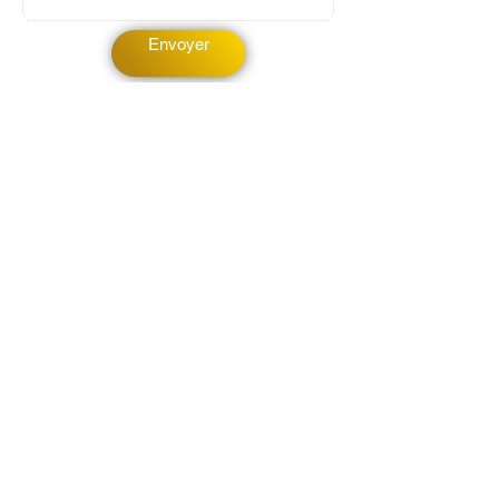
Envoyer
Obtenez une réponse (FR/EN) sous 48h,
dans le monde entier et en ligne.
Contact
500, rue Terry Francine,
San Francisco, Californie 94158
Tél :
123-456-7890
Télécopieur :
123-456-7890
info@monsite.com
Planifier une réunion