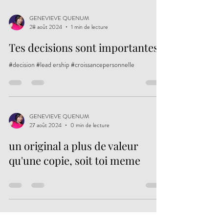
même, à prendre les rênes de ta vie avec clarté, discipline
et intention. C’est cette force intérieure qui te pousse à
GENEVIEVE QUENUM
28 août 2024
1 min de lecture
avancer, même quand personne ne
Tes decisions sont importantes
#decision #lead ership #croissancepersonnelle
GENEVIEVE QUENUM
27 août 2024
0 min de lecture
un original a plus de valeur
qu'une copie, soit toi meme