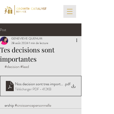
Post
GENEVIEVE QUENUM
28 août 2024
1 min de lecture
Tes decisions sont
importantes
#decision
#lead
Nos decision sont tres importantes personnelement et spirituel
.pdf
Télécharger PDF • 412KB
ership 
#croissancepersonnelle